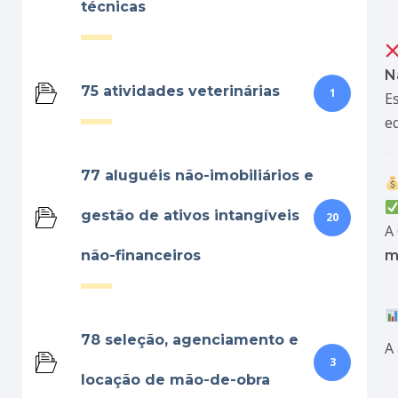
técnicas
N
75 atividades veterinárias
1
E
e
77 aluguéis não-imobiliários e
gestão de ativos intangíveis
20
A
não-financeiros
m
78 seleção, agenciamento e
A
3
locação de mão-de-obra