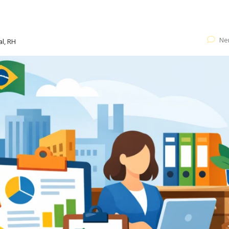
Ne
al, RH