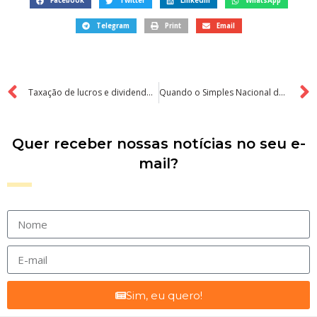
Facebook
Twitter
LinkedIn
WhatsApp
Telegram
Print
Email
Taxação de lucros e dividendos: o que realmente muda (e como o STF “desafogou” o prazo)
Quando o Simples Nacional deixa de ser vantajoso para empresas
Quer receber nossas notícias no seu e-
mail?
Sim, eu quero!