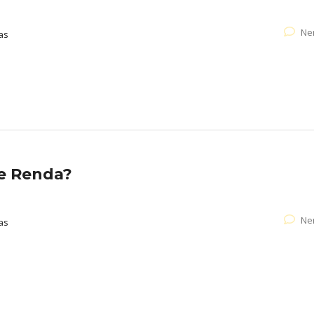
Ne
as
de Renda?
Ne
as