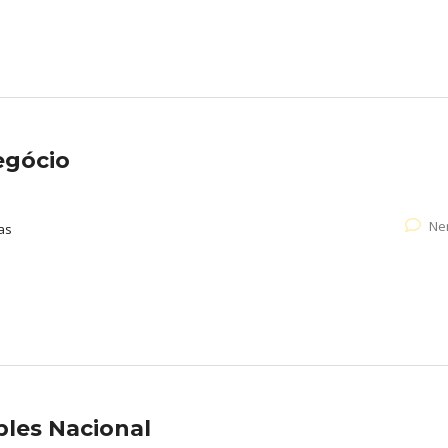
egócio
Ne
as
ples Nacional