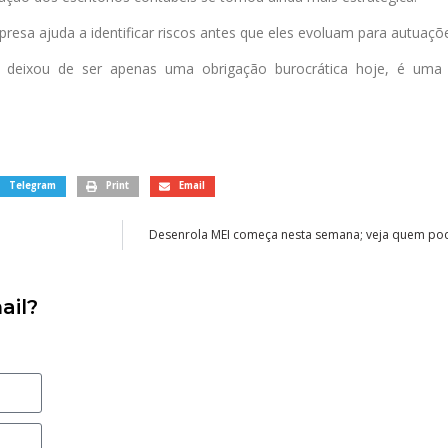
esa ajuda a identificar riscos antes que eles evoluam para autuaçõe
l deixou de ser apenas uma obrigação burocrática hoje, é uma 
Telegram
Print
Email
Desenrola MEI começa nesta semana; veja quem pod
ail?