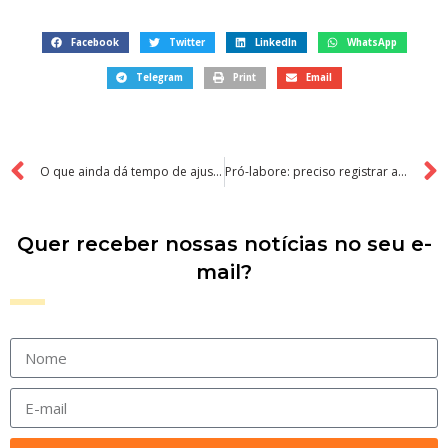
Facebook
Twitter
LinkedIn
WhatsApp
Telegram
Print
Email
O que ainda dá tempo de ajustar legalmente na empresa antes de 31/12
Pró-labore: preciso registrar ata na Junta Comercial?
Quer receber nossas notícias no seu e-
mail?