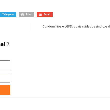
Telegram
Print
Email
Condomínios e LGPD: quais cuidados síndicos
ail?