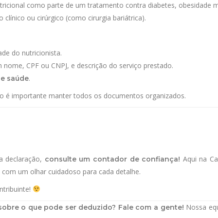
icional como parte de um tratamento contra diabetes, obesidade m
ínico ou cirúrgico (como cirurgia bariátrica).
de do nutricionista.
m nome, CPF ou CNPJ, e descrição do serviço prestado.
.
de saúde
ão é importante manter todos os documentos organizados.
ua declaração,
Aqui na Ca
consulte um contador de confiança!
 com um olhar cuidadoso para cada detalhe.
ntribuinte!
Nossa equ
sobre o que pode ser deduzido? Fale com a gente!