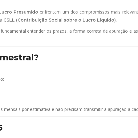
enfrentam um dos compromissos mais relevantes
Lucro Presumido
da
.
CSLL (Contribuição Social sobre o Lucro Líquido)
fundamental entender os prazos, a forma correta de apuração e as 
imestral?
o:
 mensais por estimativa e não precisam transmitir a apuração a cad
5