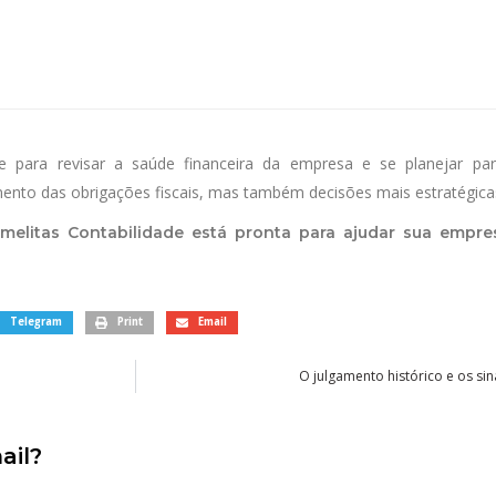
para revisar a saúde financeira da empresa e se planejar pa
to das obrigações fiscais, mas também decisões mais estratégicas 
elitas Contabilidade está pronta para ajudar sua empres
Telegram
Print
Email
O julgamento histórico e os si
ail?