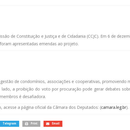
issão de Constituição e Justiça e de Cidadania (CCJC). Em 6 de deze
 foram apresentadas emendas ao projeto.
 gestão de condomínios, associações e cooperativas, promovendo ma
 lado, a proibição do voto por procuração pode gerar debates sobre 
 membros é desafiadora.
 acesse a página oficial da Câmara dos Deputados: (
camara.leg.br
).
Telegram
Print
Email