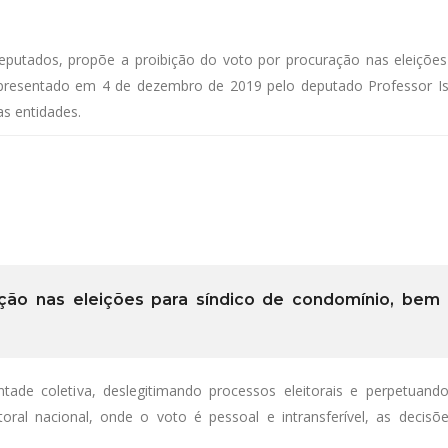
putados, propõe a proibição do voto por procuração nas eleições
resentado em 4 de dezembro de 2019 pelo deputado Professor Isra
as entidades.
ração nas eleições para síndico de condomínio, b
tade coletiva, deslegitimando processos eleitorais e perpetuan
ral nacional, onde o voto é pessoal e intransferível, as decis