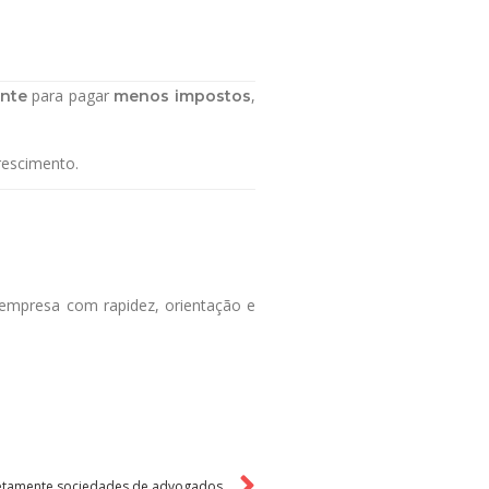
para pagar
,
ente
menos impostos
rescimento.
empresa com rapidez, orientação e
iretamente sociedades de advogados