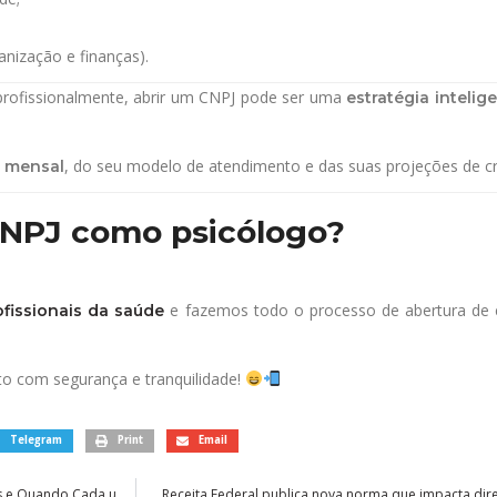
anização e finanças).
profissionalmente, abrir um CNPJ pode ser uma
estratégia intelig
, do seu modelo de atendimento e das suas projeções de c
 mensal
CNPJ como psicólogo?
e fazemos todo o processo de abertura de 
ofissionais da saúde
 com segurança e tranquilidade!
Telegram
Print
Email
Diferencial de Alíquotas x Antecipação Tributária: Entenda as Diferenças e Quando Cada um se Aplica
Receita Federal publica nova norma que impacta d