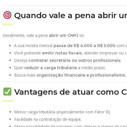
Quando vale a pena abrir 
Geralmente, vale a pena
se:
abrir um CNPJ
A sua receita mensal
com r
passa de R$ 4.000 a R$ 5.000
Você pretende
, atender empresas ou c
emitir notas fiscais
Deseja
;
contratar secretária ou outros profissionais
Quer
a médio prazo;
reduzir a carga tributária
Busca mais
organização financeira e profissionalismo.
Vantagens de atuar como 
Menor carga tributária (especialmente com Fator R);
Facilidade na contratação de equipe;
Maior possibilidade de parcerias com clínicas e planos de saú