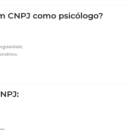
um CNPJ como psicólogo?
egularidade;
onvênios;
CNPJ:
de;