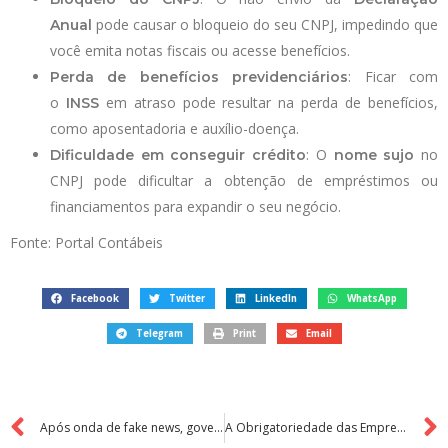
pode causar o bloqueio do seu CNPJ, impedindo que
Anual
você emita notas fiscais ou acesse benefícios.
: Ficar com
Perda de benefícios previdenciários
o
em atraso pode resultar na perda de benefícios,
INSS
como aposentadoria e auxílio-doença.
: O
no
Dificuldade em conseguir crédito
nome sujo
CNPJ pode dificultar a obtenção de empréstimos ou
financiamentos para expandir o seu negócio.
Fonte: Portal Contábeis
Facebook
Twitter
LinkedIn
WhatsApp
Telegram
Print
Email
Após onda de fake news, governo decide revogar ato de monitoramento do Pix
A Obrigatoriedade das Empresas em Prestar Informações ao IBGE