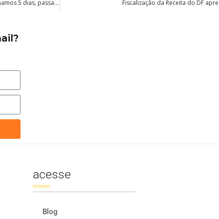
Estudo sobre semana de 4 dias de trabalho aponta que quando trabalhamos 5 dias, passamos um deles sem fazer nada
Fiscalização da Receita do DF apr
ail?
acesse
Blog