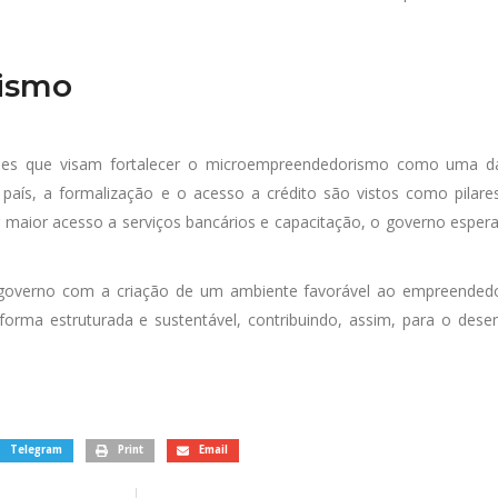
rismo
s que visam fortalecer o microempreendedorismo como uma das 
país, a formalização e o acesso a crédito são vistos como pilar
maior acesso a serviços bancários e capacitação, o governo espera
overno com a criação de um ambiente favorável ao empreendedo
orma estruturada e sustentável, contribuindo, assim, para o des
Telegram
Print
Email