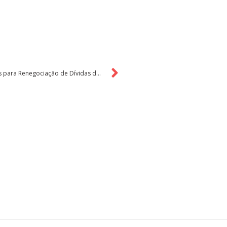
Lançamento do Programa Desenrola Pequenos Negócios para Renegociação de Dívidas de MEIs e Pequenas Empresas