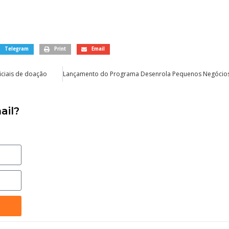
Telegram
Print
Email
iciais de doação
ail?