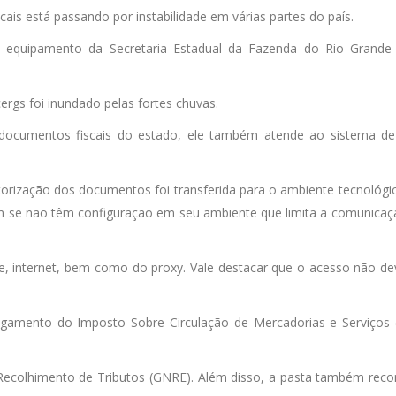
ais está passando por instabilidade em várias partes do país.
e equipamento da Secretaria Estadual da Fazenda do Rio Grande
ergs foi inundado pelas fortes chuvas.
 documentos fiscais do estado, ele também atende ao sistema de
utorização dos documentos foi transferida para o ambiente tecnológ
se não têm configuração em seu ambiente que limita a comunicaçã
e, internet, bem como do proxy. Vale destacar que o acesso não dev
agamento do Imposto Sobre Circulação de Mercadorias e Serviços 
 de Recolhimento de Tributos (GNRE). Além disso, a pasta também r