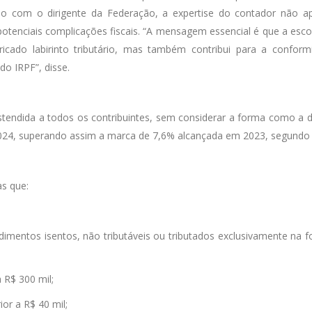
rdo com o dirigente da Federação, a expertise do contador não a
enciais complicações fiscais. “A mensagem essencial é que a escol
cado labirinto tributário, mas também contribui para a conformi
do IRPF”, disse.
stendida a todos os contribuintes, sem considerar a forma como a de
24, superando assim a marca de 7,6% alcançada em 2023, segundo a
s que:
tos isentos, não tributáveis ou tributados exclusivamente na fo
R$ 300 mil;
r a R$ 40 mil;