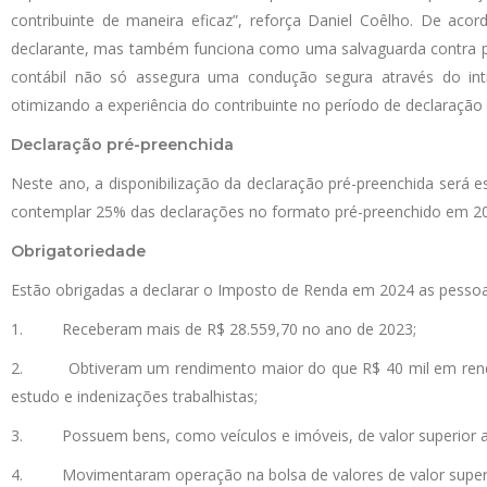
contribuinte de maneira eficaz”, reforça Daniel Coêlho. De aco
declarante, mas também funciona como uma salvaguarda contra pot
contábil não só assegura uma condução segura através do intri
otimizando a experiência do contribuinte no período de declaração 
Declaração pré-preenchida
Neste ano, a disponibilização da declaração pré-preenchida será e
contemplar 25% das declarações no formato pré-preenchido em 20
Obrigatoriedade
Estão obrigadas a declarar o Imposto de Renda em 2024 as pessoa
1. Receberam mais de R$ 28.559,70 no ano de 2023;
2. Obtiveram um rendimento maior do que R$ 40 mil em rendimen
estudo e indenizações trabalhistas;
3. Possuem bens, como veículos e imóveis, de valor superior a 
4. Movimentaram operação na bolsa de valores de valor superio