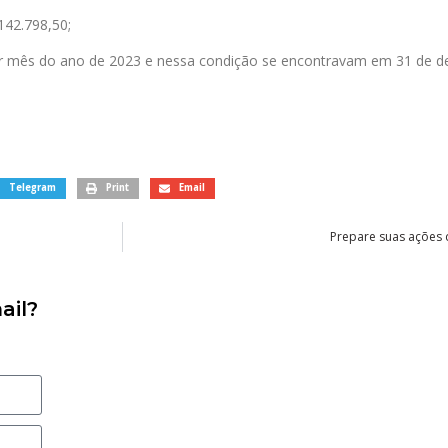
142.798,50;
 mês do ano de 2023 e nessa condição se encontravam em 31 de de
Telegram
Print
Email
Prepare suas ações d
ail?