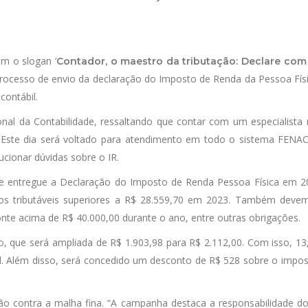
m o slogan ‘
Contador, o maestro da tributação: Declare co
rocesso de envio da declaração do Imposto de Renda da Pessoa Físi
contábil.
onal da Contabilidade, ressaltando que contar com um especialista
sa. Este dia será voltado para atendimento em todo o sistema FE
ionar dúvidas sobre o IR.
inte entregue a Declaração do Imposto de Renda Pessoa Física em 
tos tributáveis superiores a R$ 28.559,70 em 2023. Também devem
onte acima de R$ 40.000,00 durante o ano, entre outras obrigações.
, que será ampliada de R$ 1.903,98 para R$ 2.112,00. Com isso, 13
ral. Além disso, será concedido um desconto de R$ 528 sobre o impos
 contra a malha fina. “A campanha destaca a responsabilidade do p