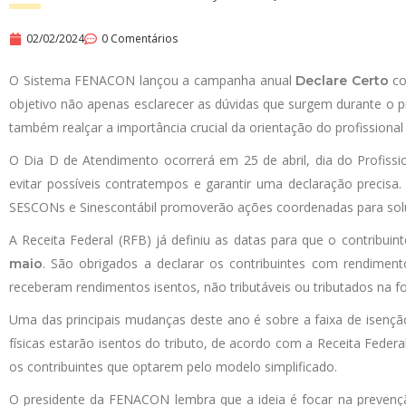
02/02/2024
0 Comentários
O Sistema FENACON lançou a campanha anual
co
Declare Certo
objetivo não apenas esclarecer as dúvidas que surgem durante o p
também realçar a importância crucial da orientação do profissional 
O Dia D de Atendimento ocorrerá em 25 de abril, dia do Profissi
evitar possíveis contratempos e garantir uma declaração preci
SESCONs e Sinescontábil promoverão ações coordenadas para soluc
A Receita Federal (RFB) já definiu as datas para que o contribu
. São obrigados a declarar os contribuintes com rendimen
maio
receberam rendimentos isentos, não tributáveis ou tributados na f
Uma das principais mudanças deste ano é sobre a faixa de isenção
físicas estarão isentos do tributo, de acordo com a Receita Fede
os contribuintes que optarem pelo modelo simplificado.
O presidente da FENACON lembra que a ideia é focar na prevenção