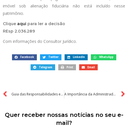
imóvel sob alienação fiduciária não está incluído nesse
patrimônio.
Clique
aqui
para ler a decisão
REsp 2.036.289
Com informações do Consultor Jurídico.
Facebook
Twitter
LinkedIn
WhatsApp
Telegram
Print
Email
Guia das Responsabilidades e Atribuições do Síndico na Gestão de Condomínios
A Importância da Administradora de Condomínios: Facilitando a Gestão Condominial
Quer receber nossas notícias no seu e-
mail?