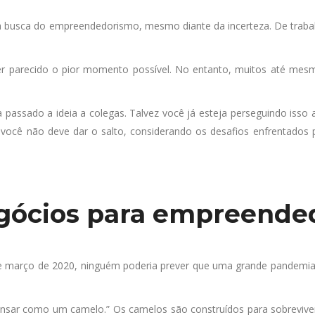
 busca do empreendedorismo, mesmo diante da incerteza. De trabal
 parecido o pior momento possível. No entanto, muitos até mes
a passado a ideia a colegas. Talvez você já esteja perseguindo isso
u você não deve dar o salto, considerando os desafios enfrentad
egócios para empreend
de março de 2020, ninguém poderia prever que uma grande pandemia 
nsar como um camelo.” Os camelos são construídos para sobreviver 