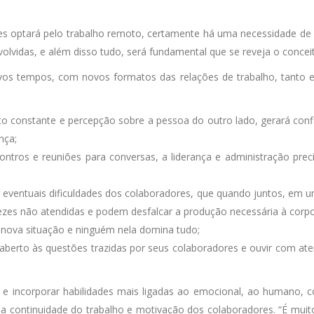
s optará pelo trabalho remoto, certamente há uma necessidade de r
lvidas, e além disso tudo, será fundamental que se reveja o conceit
vos tempos, com novos formatos das relações de trabalho, tanto 
 constante e percepção sobre a pessoa do outro lado, gerará conf
nça;
ntros e reuniões para conversas, a liderança e administração prec
ber eventuais dificuldades dos colaboradores, que quando juntos, em um
ezes não atendidas e podem desfalcar a produção necessária à corp
 nova situação e ninguém nela domina tudo;
r aberto às questões trazidas por seus colaboradores e ouvir com at
er e incorporar habilidades mais ligadas ao emocional, ao humano,
 a continuidade do trabalho e motivação dos colaboradores. “É muit