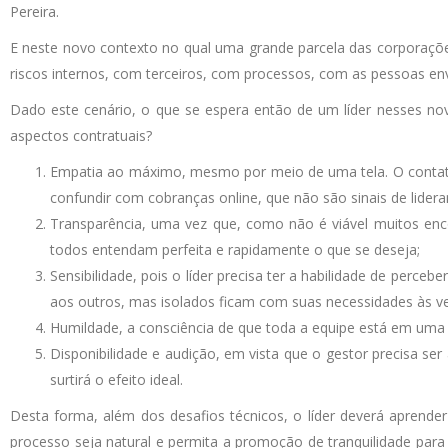
Pereira.
E neste novo contexto no qual uma grande parcela das corporaçõe
riscos internos, com terceiros, com processos, com as pessoas envo
Dado este cenário, o que se espera então de um líder nesses no
aspectos contratuais?
Empatia ao máximo, mesmo por meio de uma tela. O contato
confundir com cobranças online, que não são sinais de lidera
Transparência, uma vez que, como não é viável muitos enco
todos entendam perfeita e rapidamente o que se deseja;
Sensibilidade, pois o líder precisa ter a habilidade de perce
aos outros, mas isolados ficam com suas necessidades às v
Humildade, a consciência de que toda a equipe está em uma
Disponibilidade e audição, em vista que o gestor precisa se
surtirá o efeito ideal.
Desta forma, além dos desafios técnicos, o líder deverá aprend
processo seja natural e permita a promoção de tranquilidade para