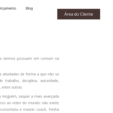
Orçamento
Blog
Área do Cliente
 dois termos possuem em comum na
s atividades de forma a que não se
trabalho, disciplina, autoridade,
 entre outras.
u ninguém, sequer a mais avançada
icos ao redor do mundo: não existe
economista e master coach, Penha