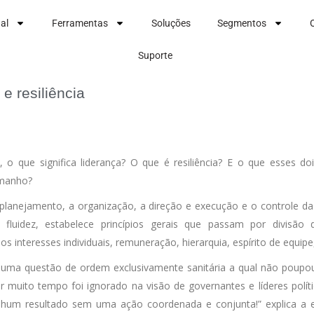
nal
Ferramentas
Soluções
Segmentos
Suporte
e resiliência
 que significa liderança? O que é resiliência? E o que esses
amanho?
planejamento, a organização, a direção e execução e o controle da
uidez, estabelece princípios gerais que passam por divisão de 
nteresses individuais, remuneração, hierarquia, espírito de equipe,
uma questão de ordem exclusivamente sanitária a qual não poupo
muito tempo foi ignorado na visão de governantes e líderes polít
nhum resultado sem uma ação coordenada e conjunta!” explica a 