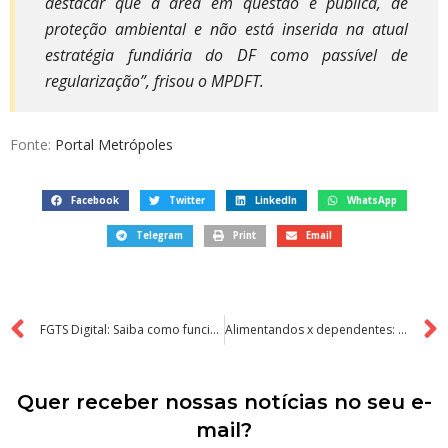
destacar que a área em questão é pública, de
proteção ambiental e não está inserida na atual
estratégia fundiária do DF como passível de
regularização”, frisou o MPDFT.
Fonte:
Portal Metrópoles
Facebook
Twitter
LinkedIn
WhatsApp
Telegram
Print
Email
FGTS Digital: Saiba como funciona o saque sem Chave após Demissão
Alimentandos x dependentes: veja as diferenças e como declarar no IRPF 2024
Quer receber nossas notícias no seu e-
mail?