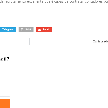
e recrutamento experiente que é capaz de contratar contadores públi
Telegram
Print
Email
Os Segred
ail?