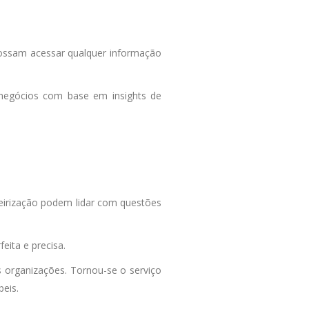
possam acessar qualquer informação
 negócios com base em insights de
ceirização podem lidar com questões
eita e precisa.
as organizações. Tornou-se o serviço
beis.