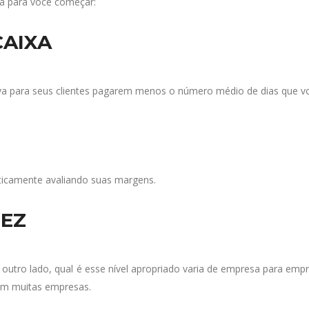
xa para você começar:
CAIXA
leva para seus clientes pagarem menos o número médio de dias que v
ticamente avaliando suas margens.
DEZ
tro lado, qual é esse nível apropriado varia de empresa para empres
em muitas empresas.