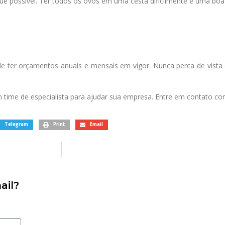
ue possível. Ter todos os ovos em uma cesta dificilmente é uma boa 
de ter orçamentos anuais e mensais em vigor. Nunca perca de vista o
 um time de especialista para ajudar sua empresa. Entre em contato 
Telegram
Print
Email
ail?