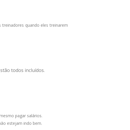
s treinadores quando eles treinarem
tão todos incluídos.
 mesmo pagar salários.
 não estejam indo bem.