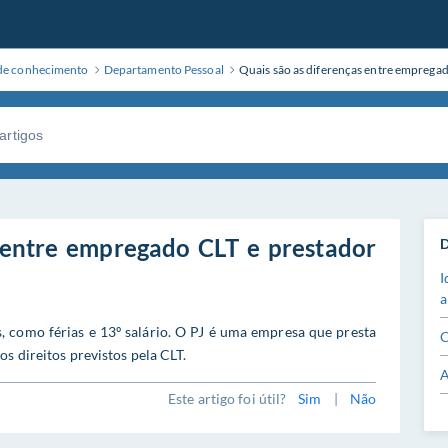
de conhecimento
Departamento Pessoal
Quais são as diferenças entre empregad
 entre empregado CLT e prestador
D
I
a
, como férias e 13º salário. O PJ é uma empresa que presta
C
os direitos previstos pela CLT.
A
Este artigo foi útil?
Sim
|
Não