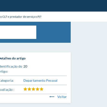
o CLT e prestador de serviços PJ?
etalhes do artigo
dentificação do
20
rtigo:
ategoria:
Departamento Pessoal
valiação :
Voltar