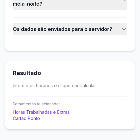
meia-noite?
=B2-A2.
Sim. Quando a hora final é anterior à inicial, a
calculadora assume que o término ocorreu no
Os dados são enviados para o servidor?
dia seguinte. Você pode desmarcar essa opção
se quiser apenas a diferença direta.
Não. O cálculo é feito inteiramente no seu
navegador.
Resultado
Informe os horários e clique em Calcular.
Ferramentas relacionadas
Horas Trabalhadas e Extras
Cartão Ponto