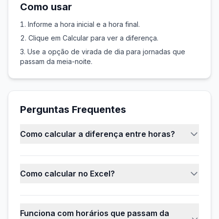
Como usar
Informe a hora inicial e a hora final.
Clique em Calcular para ver a diferença.
Use a opção de virada de dia para jornadas que
passam da meia-noite.
Perguntas Frequentes
Como calcular a diferença entre horas?
Informe a hora inicial e a hora final. A
calculadora subtrai os horários e mostra o total
Como calcular no Excel?
em horas, minutos e no formato HH:MM. Se o
horário final for menor que o inicial,
Formate as células como hora (HH:MM),
consideramos virada de dia (ex.: 22:00 até
subtraia a célula da hora inicial da hora final e
06:00 = 8 horas).
Funciona com horários que passam da
formate o resultado também como hora. Ex.: